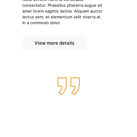
consectetur. Phasellus pharetra augue sit
amet lorem sagittis lacinia. Aliquam auctor
lectus sem, et elementum velit viverra at.
In a commodo dolor.
View more details
Nemo enim ipsam voluptatem
quia voluptas sit aspernatur aut
odit aut fugit, sed quia
consequuntur magni dolores