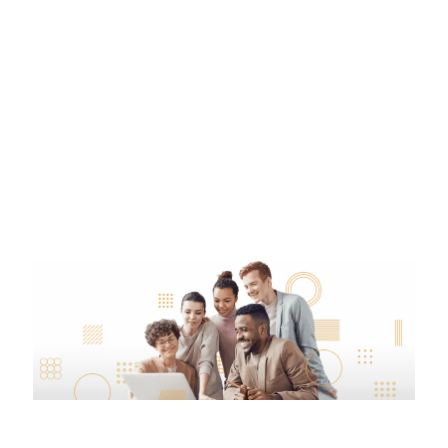
consequuntur magni dolores
eos qui ratione voluptatem sequi
nesciunt eque porro quisqu.
Rob Mals
Grogers